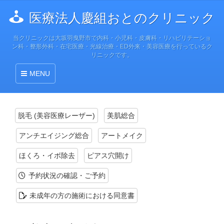
医療法人慶組
おとのクリニック
当クリニックは大坂羽曳野市で内科・小児科・皮膚科・リハビリテーショ
ン科・整形外科・在宅医療・光線治療・ED外来・美容医療を行っているク
リニックです。
MENU
脱毛 (美容医療レーザー)
美肌総合
アンチエイジング総合
アートメイク
ほくろ・イボ除去
ピアス穴開け
予約状況の確認・ご予約
未成年の方の施術における同意書