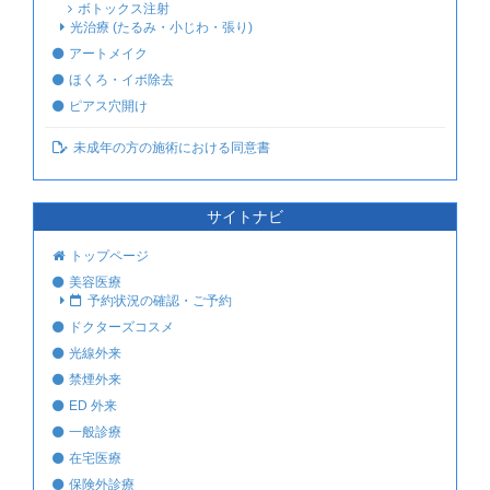
ボトックス注射
光治療 (たるみ・小じわ・張り)
アートメイク
ほくろ・イボ除去
ピアス穴開け
未成年の方の施術における同意書
サイトナビ
トップページ
美容医療
予約状況の確認・ご予約
ドクターズコスメ
光線外来
禁煙外来
ED 外来
一般診療
在宅医療
保険外診療